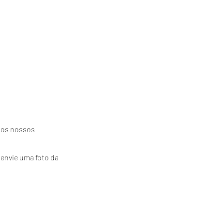
QUEM SOMOS
CONTATO
 dos nossos
 envie uma foto da