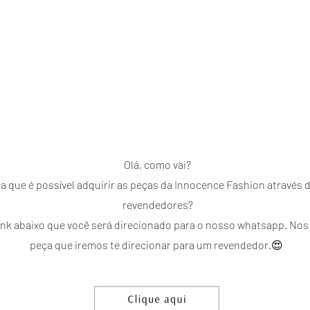
PREVIEW
ELAS VESTEM
REVENDA
DÚVIDAS
Olá, como vai?
a que é possível adquirir as peças da Innocence Fashion através
revendedores?
link abaixo que você será direcionado para o nosso whatsapp. Nos
peça que iremos te direcionar para um revendedor.😍